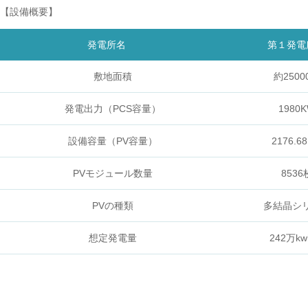
【設備概要】
発電所名
第１発電
敷地面積
約2500
発電出力（PCS容量）
1980
設備容量（PV容量）
2176.6
PVモジュール数量
8536
PVの種類
多結晶シ
想定発電量
242万kw