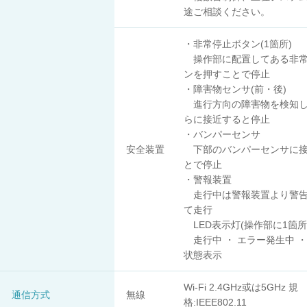
途ご相談ください。
・非常停止ボタン(1箇所)
操作部に配置してある非常
ンを押すことで停止
・障害物センサ(前・後)
進行方向の障害物を検知し
らに接近すると停止
・バンパーセンサ
安全装置
下部のバンパーセンサに接
とで停止
・警報装置
走行中は警報装置より警告
て走行
LED表示灯(操作部に1箇所
走行中 ・ エラー発生中 
状態表示
Wi-Fi 2.4GHz或は5GHz 規
通信方式
無線
格:IEEE802.11