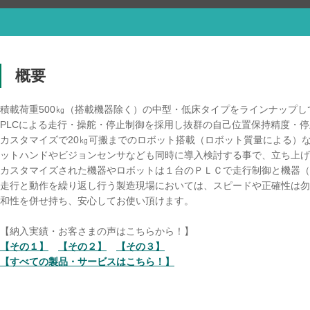
概要
積載荷重500㎏（搭載機器除く）の中型・低床タイプをラインナップし
PLCによる走行・操舵・停止制御を採用し抜群の自己位置保持精度・停
カスタマイズで20㎏可搬までのロボット搭載（ロボット質量による）
ットハンドやビジョンセンサなども同時に導入検討する事で、立ち上げ
カスタマイズされた機器やロボットは１台のＰＬＣで走行制御と機器（
走行と動作を繰り返し行う製造現場においては、スピードや正確性は勿
和性を併せ持ち、安心してお使い頂けます。
【納入実績・お客さまの声はこちらから！】
【その１】
【その２】
【その３】
【すべての製品・サービスはこちら！】