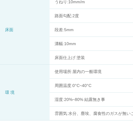
うねり:10mm/m
路面勾配:2度
床面
段差:5mm
溝幅:10mm
床面仕上げ:塗装
使用場所:屋内の一般環境
周囲温度:0°C~40°C
環 境
湿度:20%~80% 結露無き事
雰囲気:水分、塵埃、腐食性のガスが無い