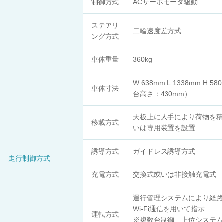
制御方式
ACサーボモータ駆動
ステアリ
二輪速度差方式
ング方式
車体重量
360kg
W:638mm L:1338mm H:5
車体寸法
台高さ：430mm）
天板上に人手により荷物を
移載方式
いは専用装置を設置
誘導方式
ガイドレス誘導方式
走行制御方式
充電方式
交換式或いは非接触充電式
運行管理システムにより経
Wi-Fi通信を用いて指示
運転方式
※複数台制御、上位システ