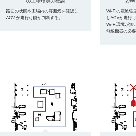
①工場環境の確認
②Wi
路面の状態や工場内の雰囲気を確認し
Wi-Fiの電波
AGV が走行可能か判断する。
しAGVが走行
Wi-Fi環境が
無線機器の必要