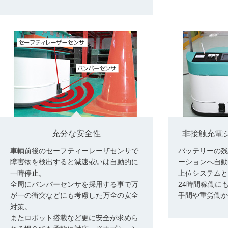
充分な安全性
非接触充電
車輌前後のセーフティーレーザセンサで
バッテリーの残
障害物を検出すると減速或いは自動的に
ーションへ自動
一時停止。
上位システムと
全周にバンパーセンサを採用する事で万
24時間稼働に
が一の衝突などにも考慮した万全の安全
手間や重労働か
対策。
またロボット搭載など更に安全が求めら