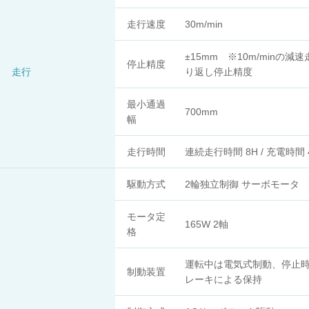
走行速度
30m/min
±15mm ※10m/minの減
停止精度
走行
り返し停止精度
最小通過
700mm
幅
走行時間
連続走行時間 8H / 充電時間 
駆動方式
2輪独立制御 サーボモータ
モータ定
165W 2軸
格
運転中は電気式制動、停止
制動装置
レーキによる保持